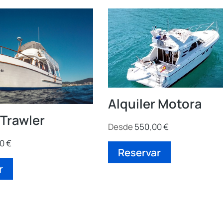
Alquiler Motora
 Trawler
Desde
550,00
€
00
€
Reservar
r