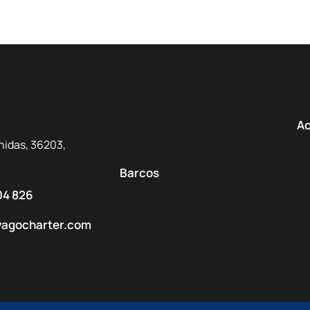
Ac
nidas, 36203,
Barcos
04 826
yagocharter.com