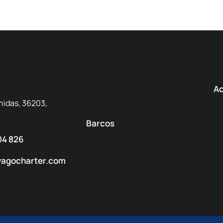
Ac
nidas, 36203,
Barcos
04 826
yagocharter.com